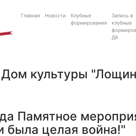
Главная
Новости
Клубные
Запись в
формирования
клубные
формиров
ДК
Дом культуры "Лощи
ода Памятное меропри
и была целая война!"