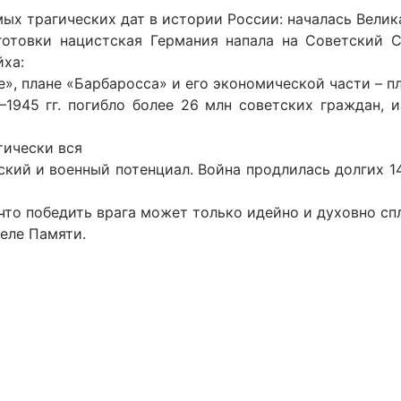
мых трагических дат в истории России: началась Велик
готовки нацистская Германия напала на Советский 
йха:
е», плане «Барбаросса» и его экономической части – п
1–1945 гг. погибло более 26 млн советских граждан, 
тически вся
ский и военный потенциал. Война продлилась долгих 
 что победить врага может только идейно и духовно сп
теле Памяти.