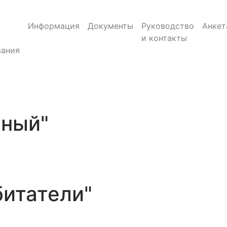
Информация
Документы
Руководство
Анкет
и контакты
ания
нный"
битатели"