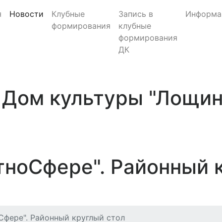
я
Новости
Клубные
Запись в
Информа
формирования
клубные
формирования
ДК
Дом культуры "Лощи
тноСфере". Районный 
Сфере". Районный круглый стол